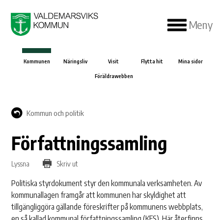
Meny
Kommunen
Näringsliv
Visit
Flytta hit
Mina sidor
Föräldrawebben
Kommun och politik
Författningssamling
Lyssna
Skriv ut
Politiska styrdokument styr den kommunala verksamheten. Av
kommunallagen framgår att kommunen har skyldighet att
tillgängliggöra gällande föreskrifter på kommunens webbplats,
en så kallad kommunal författningssamling (KFS). Här återfinns