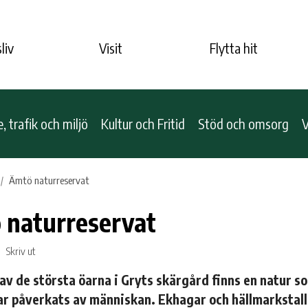
liv
Visit
Flytta hit
 trafik och miljö
Kultur och Fritid
Stöd och omsorg
V
Ämtö naturreservat
 naturreservat
Skriv ut
 av de största öarna i Gryts skärgård finns en natur s
har påverkats av människan. Ekhagar och hällmarkstal