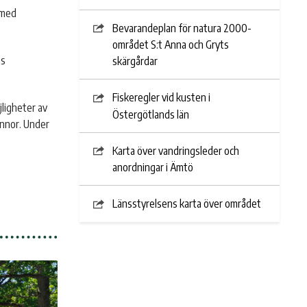
 med
Bevarandeplan för natura 2000-
området S:t Anna och Gryts
ns
skärgårdar
Fiskeregler vid kusten i
ligheter av
Östergötlands län
unnor. Under
Karta över vandringsleder och
anordningar i Ämtö
Länsstyrelsens karta över området