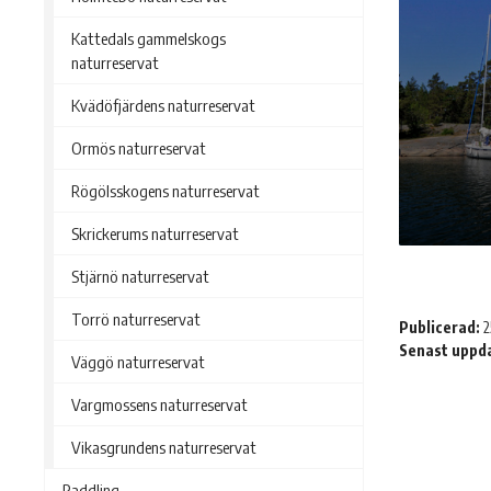
Kattedals gammelskogs
naturreservat
Kvädöfjärdens naturreservat
Ormös naturreservat
Rögölsskogens naturreservat
Skrickerums naturreservat
Stjärnö naturreservat
Torrö naturreservat
Publicerad:
2
Senast uppd
Väggö naturreservat
Vargmossens naturreservat
Vikasgrundens naturreservat
Paddling