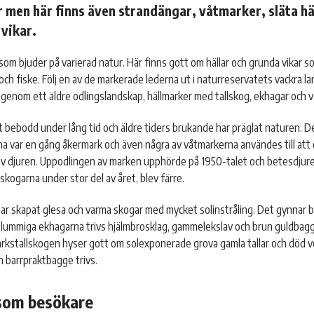
 men här finns även strandängar, våtmarker, släta hä
vikar.
som bjuder på varierad natur. Här finns gott om hällar och grunda vikar s
och fiske. Följ en av de markerade lederna ut i naturreservatets vackra l
 genom ett äldre odlingslandskap, hällmarker med tallskog, ekhagar och 
t bebodd under lång tid och äldre tiders brukande har präglat naturen. 
 var en gång åkermark och även några av våtmarkerna användes till att 
av djuren. Uppodlingen av marken upphörde på 1950-talet och betesdjur
i skogarna under stor del av året, blev färre.
r skapat glesa och varma skogar med mycket solinstråling. Det gynnar 
de lummiga ekhagarna trivs hjälmbrosklag, gammelekslav och brun guldbag
arkstallskogen hyser gott om solexponerade grova gamla tallar och död v
h barrpraktbagge trivs.
 som besökare