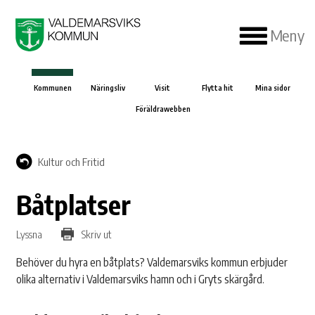
Meny
Kommunen
Näringsliv
Visit
Flytta hit
Mina sidor
Föräldrawebben
Kultur och Fritid
Båtplatser
Lyssna
Skriv ut
Behöver du hyra en båtplats? Valdemarsviks kommun erbjuder
olika alternativ i Valdemarsviks hamn och i Gryts skärgård.