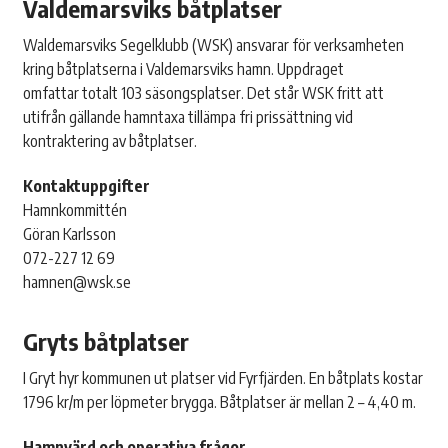
Valdemarsviks båtplatser
Waldemarsviks
Segelklubb (
WSK)
ansvarar
för
verksamheten
kring
båtplatserna
i
Valdemarsviks
hamn.
Uppdraget
omfattar
totalt
103
säsongsplatser. Det står WSK fritt att
utifrån gällande hamntaxa tillämpa fri prissättning vid
kontraktering av båtplatser.
Kontaktuppgifter
Hamnkommittén
Göran Karlsson
072-227 12 69
hamnen@wsk.se
Gryts båtplatser
I Gryt hyr kommunen ut platser vid Fyrfjärden. En båtplats kostar
1796 kr/m per löpmeter brygga. Båtplatser är mellan 2 – 4,40 m.
Hamnvärd och operativa frågor