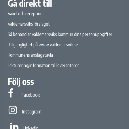
Gå direkt till
Växel och reception
Valdemarsviksförslaget
Så behandlar Valdemarsviks kommun dina personuppgifter
Tillgänglighet på www.valdemarsvik.se
Kommunens anslagstavla
Fakturering/information till leverantörer
Följ oss
Facebook
Facebook
Instagram
Instagram
LinkedIn