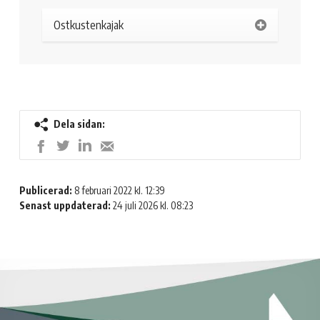
Ostkustenkajak
Dela sidan:
Dela
Dela
Dela
Dela
på
på
på
med
LinkedIn
Twitter
Facebook
e-
Publicerad:
8 februari 2022 kl. 12:39
post
Senast uppdaterad:
24 juli 2026 kl. 08:23