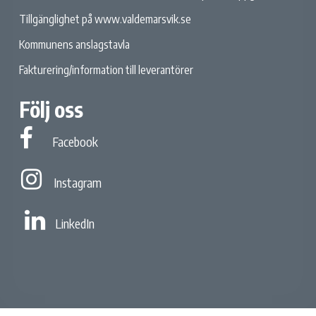
Tillgänglighet på www.valdemarsvik.se
Kommunens anslagstavla
Fakturering/information till leverantörer
Följ oss
Facebook
Facebook
Instagram
Instagram
Linked In
LinkedIn