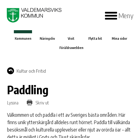
Meny
Kommunen
Näringsliv
Visit
Flytta hit
Mina sidor
Föräldrawebben
Kultur och Fritid
Paddling
Lyssna
Skriv ut
Välkommen ut och paddla i ett av Sveriges bästa områden. Här
finns unik ytterskärgård alldeles runt hörnet. Paddla till välkända
besöksmål och kulturella upplevelser eller njut av orörda öar – allt
detta är möjligt i Gryts och Tjust skärgårdar.