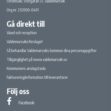
Strömsvik, Storgatan 37, Valdemarsvik
Org.nr: 212000-0431
Gå direkt till
Växel och reception
Valdemarsviksförslaget
Så behandlar Valdemarsviks kommun dina personuppgifter
Tillgänglighet på www.valdemarsvik.se
Kommunens anslagstavla
Fakturering/information till leverantörer
Följ oss
Facebook
Facebook