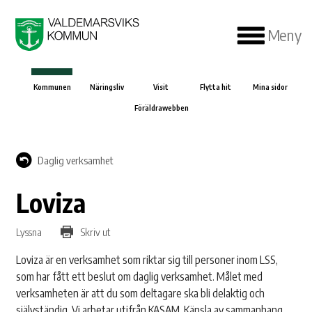
Meny
Kommunen
Näringsliv
Visit
Flytta hit
Mina sidor
Föräldrawebben
Daglig verksamhet
Loviza
Lyssna
Skriv ut
Loviza är en verksamhet som riktar sig till personer inom LSS,
som har fått ett beslut om daglig verksamhet. Målet med
verksamheten är att du som deltagare ska bli delaktig och
självständig. Vi arbetar utifrån KASAM, Känsla av sammanhang.