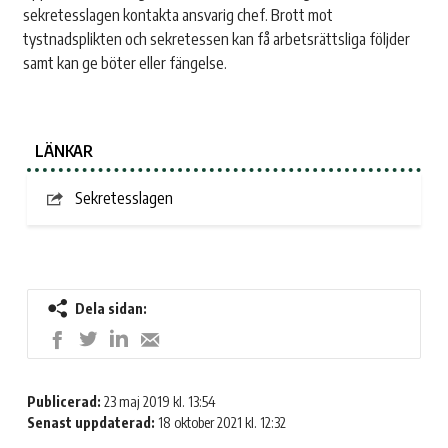
sekretesslagen kontakta ansvarig chef. Brott mot
tystnadsplikten och sekretessen kan få arbetsrättsliga följder
samt kan ge böter eller fängelse.
LÄNKAR
Sekretesslagen
Dela sidan:
Dela
Dela
Dela
Dela
på
på
på
med
LinkedIn
Twitter
Facebook
e-
Publicerad:
23 maj 2019 kl. 13:54
post
Senast uppdaterad:
18 oktober 2021 kl. 12:32