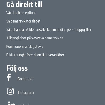
Gå direkt till
Växel och reception
Valdemarsviksförslaget
Så behandlar Valdemarsviks kommun dina personuppgifter
Tillgänglighet på www.valdemarsvik.se
Kommunens anslagstavla
Fakturering/information till leverantörer
Följ oss
Facebook
Facebook
Instagram
Instagram