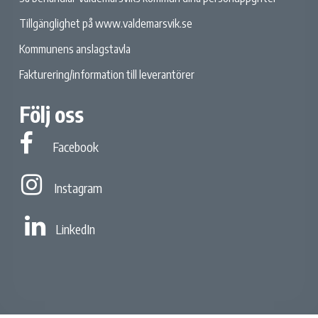
Tillgänglighet på www.valdemarsvik.se
Kommunens anslagstavla
Fakturering/information till leverantörer
Följ oss
Facebook
Facebook
Instagram
Instagram
Linked In
LinkedIn