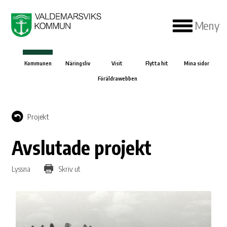
Meny
Kommunen
Näringsliv
Visit
Flytta hit
Mina sidor
Föräldrawebben
Projekt
Avslutade projekt
Lyssna
Skriv ut