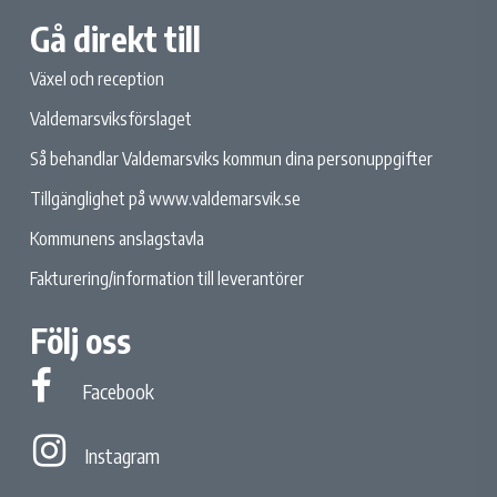
Gå direkt till
Växel och reception
Valdemarsviksförslaget
Så behandlar Valdemarsviks kommun dina personuppgifter
Tillgänglighet på www.valdemarsvik.se
Kommunens anslagstavla
Fakturering/information till leverantörer
Följ oss
Facebook
Facebook
Instagram
Instagram