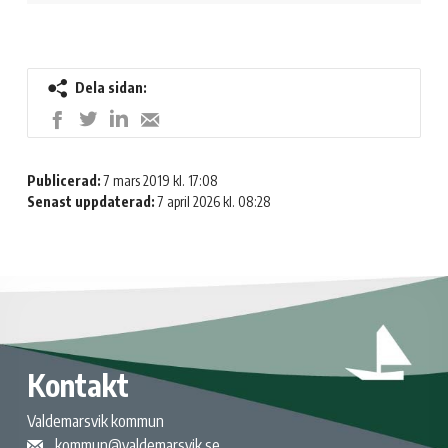
Dela sidan:
Dela
Dela
Dela
Dela
på
på
på
med
LinkedIn
Twitter
Facebook
e-
Publicerad:
7 mars 2019 kl. 17:08
post
Senast uppdaterad:
7 april 2026 kl. 08:28
Kontakt
Valdemarsvik kommun
kommun@valdemarsvik.se