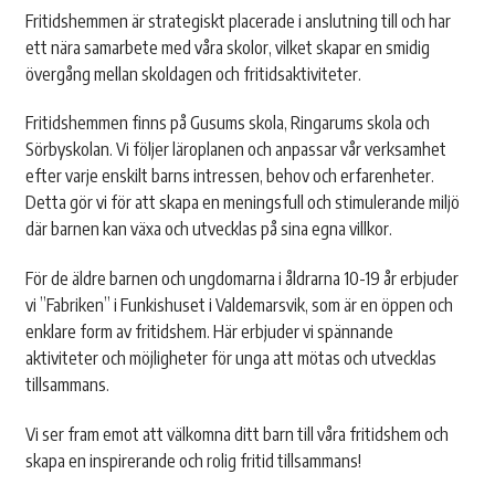
Fritidshemmen är strategiskt placerade i anslutning till och har
ett nära samarbete med våra skolor, vilket skapar en smidig
övergång mellan skoldagen och fritidsaktiviteter.
Fritidshemmen finns på Gusums skola, Ringarums skola och
Sörbyskolan. Vi följer läroplanen och anpassar vår verksamhet
efter varje enskilt barns intressen, behov och erfarenheter.
Detta gör vi för att skapa en meningsfull och stimulerande miljö
där barnen kan växa och utvecklas på sina egna villkor.
För de äldre barnen och ungdomarna i åldrarna 10-19 år erbjuder
vi ”Fabriken” i Funkishuset i Valdemarsvik, som är en öppen och
enklare form av fritidshem. Här erbjuder vi spännande
aktiviteter och möjligheter för unga att mötas och utvecklas
tillsammans.
Vi ser fram emot att välkomna ditt barn till våra fritidshem och
skapa en inspirerande och rolig fritid tillsammans!