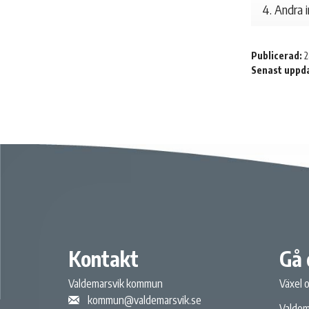
4. Andra 
Publicerad:
2
Senast uppd
Kontakt
Gå 
Valdemarsvik kommun
Växel 
kommun@valdemarsvik.se
Valdem