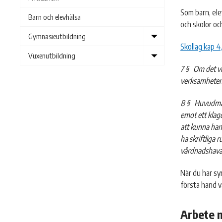
Som barn, ele
Barn och elevhälsa
och skolor oc
Show
Gymnasieutbildning
submenu
Skollag kap 4
Show
Vuxenutbildning
submenu
7 §
Om det vi
verksamheten,
8 §
Huvudman
emot ett kla
att kunna han
ha skriftliga 
vårdnadshavar
När du har sy
första hand v
Arbete 