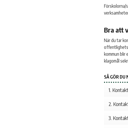
Förskolorna/s
verksamheten
Bra att 
När du tar ko
offentlighets
kommun blir en
klagomål sek
SÅ GÖR DU 
1. Kontak
2. Kontak
3. Kontakt