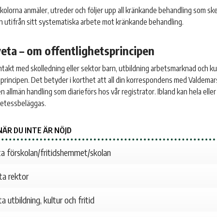
kolorna anmäler, utreder och följer upp all kränkande behandling som ske
 utifrån sitt systematiska arbete mot kränkande behandling.
veta – om offentlighetsprincipen
ntakt med skolledning eller sektor barn, utbildning arbetsmarknad och kul
principen. Det betyder i korthet att all din korrespondens med Valdemar
 allmän handling som diarieförs hos vår registrator. Ibland kan hela eller
retessbeläggas.
NÄR DU INTE ÄR NÖJD
ta förskolan/fritidshemmet/skolan
ta rektor
a utbildning, kultur och fritid