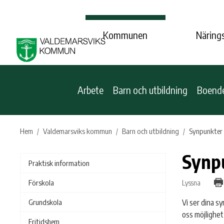
Kommunen
Närings
Arbete
Barn och utbildning
Boende,
Hem
Valdemarsviks kommun
Barn och utbildning
Synpunkter
Synp
Praktisk information
Lyssna
Förskola
Vi ser dina s
Grundskola
oss möjlighet
Fritidshem