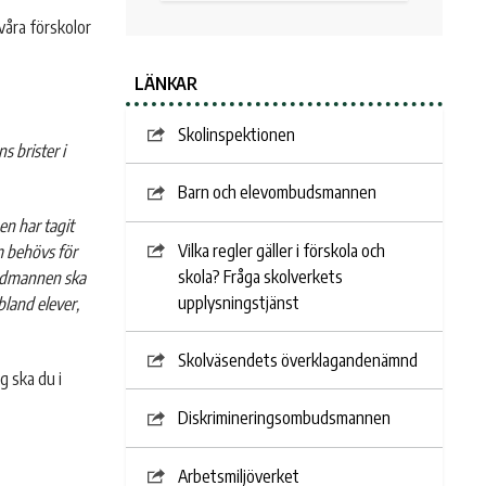
våra förskolor
LÄNKAR
Skolinspektionen
 brister i
Barn och elevombudsmannen
n har tagit
Vilka regler gäller i förskola och
 behövs för
skola? Fråga skolverkets
vudmannen ska
upplysningstjänst
bland elever,
Skolväsendets överklagandenämnd
g ska du i
Diskrimineringsombudsmannen
Arbetsmiljöverket