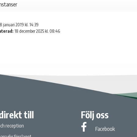
instanser
8 januari 2019 kl. 14:39
aterad:
18 december 2025 kl. 08:46
direkt till
Följ oss
och reception
Facebook
Facebook
arsviksförslaget