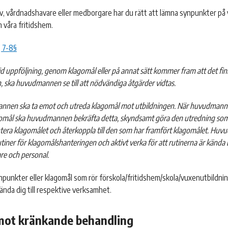
v, vårdnadshavare eller medborgare har du rätt att lämna synpunkter på 
h våra fritidshem.
, 7-8§
d uppföljning, genom klagomål eller på annat sätt kommer fram att det finns
 ska huvudmannen se till att nödvändiga åtgärder vidtas.
nen ska ta emot och utreda klagomål mot utbildningen. När huvudmanne
gomål ska huvudmannen bekräfta detta, skyndsamt göra den utredning som
tera klagomålet och återkoppla till den som har framfört klagomålet. Hu
rutiner för klagomålshanteringen och aktivt verka för att rutinerna är kända 
e och personal.
npunkter eller klagomål som rör förskola/fritidshem/skola/vuxenutbildnin
ända dig till respektive verksamhet.
mot kränkande behandling