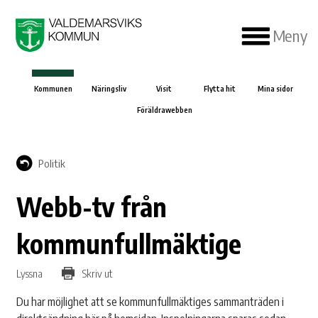
Meny
Kommunen
Näringsliv
Visit
Flytta hit
Mina sidor
Föräldrawebben
Politik
Webb-tv från
kommunfullmäktige
Lyssna
Skriv ut
Du har möjlighet att se kommunfullmäktiges sammanträden i