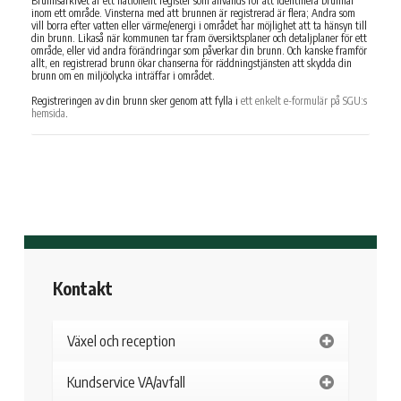
Brunnsarkivet är ett nationellt register som används för att identifiera brunnar
inom ett område. Vinsterna med att brunnen är registrerad är flera; Andra som
vill borra efter vatten eller värme/energi i området har möjlighet att ta hänsyn till
din brunn. Likaså när kommunen tar fram översiktsplaner och detaljplaner för ett
område, eller vid andra förändringar som påverkar din brunn. Och kanske framför
allt, en registrerad brunn ökar chanserna för räddningstjänsten att skydda din
brunn om en miljöolycka inträffar i området.
Registreringen av din brunn sker genom att fylla i
ett enkelt e-formulär på SGU:s
hemsida
.
Kontakt
Växel och reception
Kundservice VA/avfall