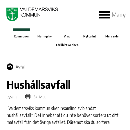
Meny
Kommunen
Näringsliv
Visit
Flytta hit
Mina sidor
Föräldrawebben
Avfall
Hushållsavfall
Lyssna
Skriv ut
I Valdemarsviks kommun sker insamling av blandat
hushållsavfall*. Det innebär att du inte behöver sortera ut ditt
matavfall från det övriga avfallet. Däremot ska du sortera: