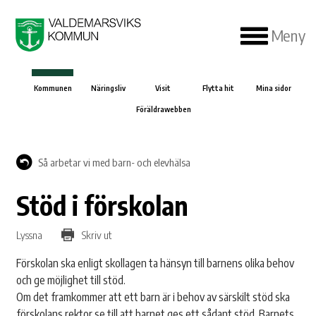
Meny
Kommunen
Näringsliv
Visit
Flytta hit
Mina sidor
Föräldrawebben
Så arbetar vi med barn- och elevhälsa
Stöd i förskolan
Lyssna
Skriv ut
Förskolan ska enligt skollagen ta hänsyn till barnens olika behov
och ge möjlighet till stöd.
Om det framkommer att ett barn är i behov av särskilt stöd ska
förskolans rektor se till att barnet ges ett sådant stöd. Barnets