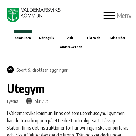
Meny
Kommunen
Näringsliv
Visit
Flytta hit
Mina sidor
Föräldrawebben
Sport & idrottsanläggningar
Utegym
Lyssna
Skriv ut
I Valdemarsviks kommun finns det fem utomhusgym. I gymmen
kan du träna kroppen på ett enkelt och roligt sätt. På varje
station finns det instruktioner för hur övningen ska genomföras
och vilka effekter den ger din kropp. Träning sker dock under