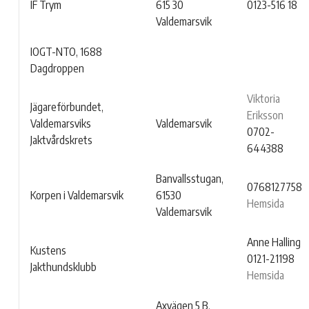
IF Trym
615 30
0123-516 18
Valdemarsvik
IOGT-NTO, 1688
Dagdroppen
Viktoria
Jägareförbundet,
Eriksson
Valdemarsviks
Valdemarsvik
0702-
Jaktvårdskrets
644388
Banvallsstugan,
0768127758
Korpen i Valdemarsvik
61530
Hemsida
Valdemarsvik
Anne Halling
Kustens
0121-21198
Jakthundsklubb
Hemsida
Axvägen 5 B,