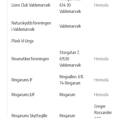
Lions Club Valdemarsvik
614 30
Hemsida
Valdemarsvik
Naturskyddsföreningen
Valdemarsvik
i Valdemarsvik
Plask Vi Unga
Storgatan 7,
Reumatikerföreningen
61530
Hemsida
Valdemarsvik
Ringvallen, 615
Ringarums IF
Hemsida
74 Ringarum
Ringarums JUF
Ringarum
Hemsida
Greger
Rossander
Ringarums Skyttegille
Ringarum