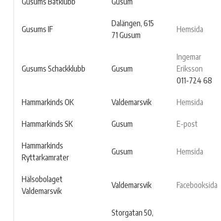
Gusums Båtklubb
Gusum
Dalängen, 615
Gusums IF
Hemsida
71 Gusum
Ingemar
Gusums Schackklubb
Gusum
Eriksson
011-724 68
Hammarkinds OK
Valdemarsvik
Hemsida
Hammarkinds SK
Gusum
E-post
Hammarkinds
Gusum
Hemsida
Ryttarkamrater
Hälsobolaget
Valdemarsvik
Facebooksida
Valdemarsvik
Storgatan 50,