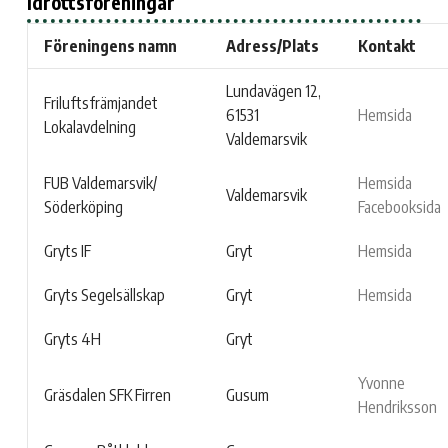
Idrottsföreningar
Föreningens namn
Adress/Plats
Kontakt
Lundavägen 12,
Friluftsfrämjandet
61531
Hemsida
Lokalavdelning
Valdemarsvik
FUB Valdemarsvik/
Hemsida
Valdemarsvik
Söderköping
Facebooksida
Gryts IF
Gryt
Hemsida
Gryts Segelsällskap
Gryt
Hemsida
Gryts 4H
Gryt
Yvonne
Gräsdalen SFK Firren
Gusum
Hendriksson