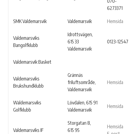
070-
6273371
SMK Valdemarsvik
Valdemarsvik
Hemsida
Idrottsvägen,
Valdemarsviks
615 33
0123-12547
Bangolfklubb
Valdemarsvik
Valdemarsvik Basket
Grännäs
Valdemarsviks
friluftsområde,
Hemsida
Brukshundklubb
Valdemarsvik
Waldemarsviks
Lövdalen, 615 91
Hemsida
Golfklubb
Valdemarsvik
Storgatan 8,
Hemsida
Valdemarsviks IF
615 95
E-post