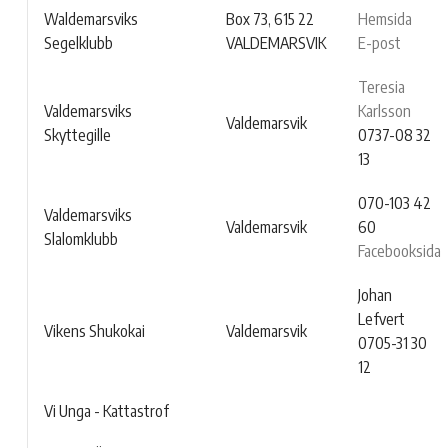
Waldemarsviks
Box 73, 615 22
Hemsida
Segelklubb
VALDEMARSVIK
E-post
Teresia
Valdemarsviks
Karlsson
Valdemarsvik
Skyttegille
0737-08 32
13
070-103 42
Valdemarsviks
Valdemarsvik
60
Slalomklubb
Facebooksida
Johan
Lefvert
Vikens Shukokai
Valdemarsvik
0705-31 30
12
Vi Unga - Kattastrof