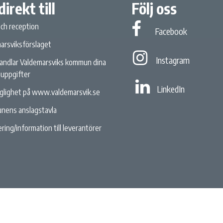
direkt till
Följ oss
och reception
Facebook
Facebook
arsviksförslaget
Instagram
Instagram
andlar Valdemarsviks kommun dina
uppgifter
Linked In
LinkedIn
nglighet på www.valdemarsvik.se
nens anslagstavla
ring/information till leverantörer