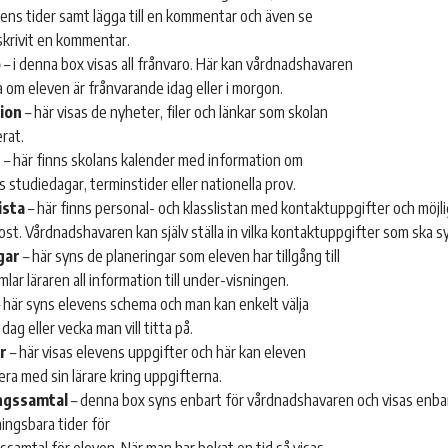
ens tider samt lägga till en kommentar och även se
skrivit en kommentar.
o
– i denna box visas all frånvaro. Här kan vårdnadshavaren
 om eleven är frånvarande idag eller i morgon.
ion
– här visas de nyheter, filer och länkar som skolan
erat.
r
– här finns skolans kalender med information om
 studiedagar, terminstider eller nationella prov.
ista
– här finns personal- och klasslistan med kontaktuppgifter och möjl
ost. Vårdnadshavaren kan själv ställa in vilka kontaktuppgifter som ska s
gar
– här syns de planeringar som eleven har tillgång till
mlar läraren all information till under-visningen.
 här syns elevens schema och man kan enkelt välja
 dag eller vecka man vill titta på.
r
– här visas elevens uppgifter och här kan eleven
a med sin lärare kring uppgifterna.
ngssamtal
– denna box syns enbart för vårdnadshavaren och visas enba
ingsbara tider för