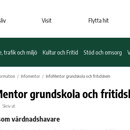
liv
Visit
Flytta hit
 trafik och miljö
Kultur och Fritid
Stöd och omsorg
V
formation
Infomentor
InfoMentor grundskola och fritidshem
entor grundskola och fritid
Skriv ut
 som vårdnadshavare