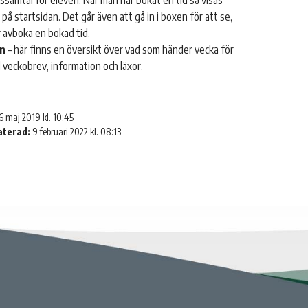
ssamtal för eleven. När man har bokat en tid så visas
 på startsidan. Det går även att gå in i boxen för att se,
r avboka en bokad tid.
n
– här finns en översikt över vad som händer vecka för
veckobrev, information och läxor.
6 maj 2019 kl. 10:45
aterad:
9 februari 2022 kl. 08:13