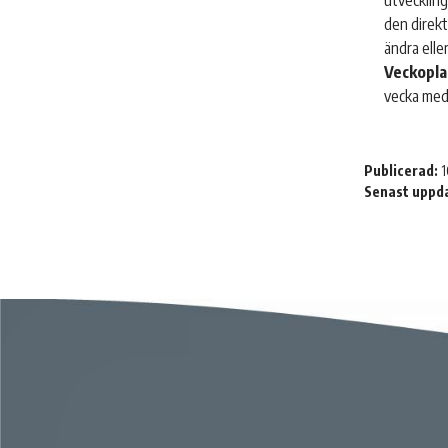
utveckling
den direkt
ändra elle
Veckopla
vecka med 
Publicerad:
1
Senast uppd