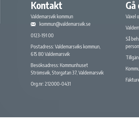
Kontakt
Gå 
Valdemarsvik kommun
Växel 
kommun@valdemarsvik.se
Valdem
0123-191 00
Så beh
person
Postadress: Valdemarsviks kommun,
615 80 Valdemarsvik
Tillgä
Besöksadress: Kommunhuset
Kommu
Strömsvik, Storgatan 37, Valdemarsvik
Fakture
Org.nr: 212000-0431