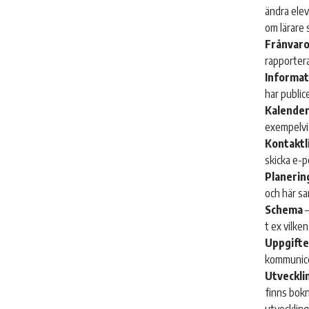
ändra elev
om lärare 
Frånvar
rapportera
Informat
har public
Kalende
exempelvis
Kontaktl
skicka e-p
Planerin
och här sa
Schema
–
t ex vilken
Uppgifte
kommunicer
Utveckli
finns bokn