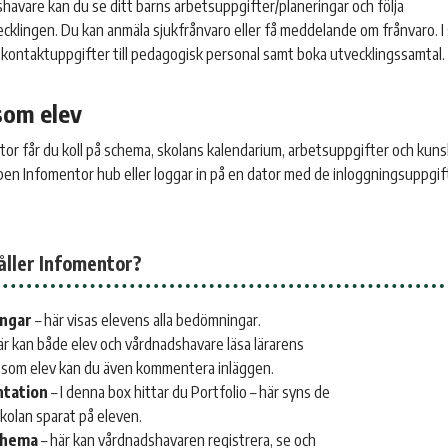
avare kan du se ditt barns arbetsuppgifter/planeringar och följa
klingen. Du kan anmäla sjukfrånvaro eller få meddelande om frånvaro. 
 kontaktuppgifter till pedagogisk personal samt boka utvecklingssamtal.
som elev
r får du koll på schema, skolans kalendarium, arbetsuppgifter och kun
pen Infomentor hub eller loggar in på en dator med de inloggningsuppgif
åller Infomentor?
ngar
– här visas elevens alla bedömningar.
är kan både elev och vårdnadshavare läsa lärarens
h som elev kan du även kommentera inläggen.
tation
– I denna box hittar du Portfolio – här syns de
skolan sparat på eleven.
chema
– här kan vårdnadshavaren registrera, se och