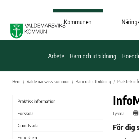
Kommunen
Närings
Arbete
Barn och utbildning
Boende,
Hem
Valdemarsviks kommun
Barn och utbildning
Praktisk in
InfoM
Praktisk information
Lyssna
Förskola
För dig
Grundskola
Fritidshem