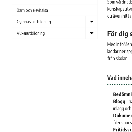
Som vårdnadsh
kunskapsutvec
Barn och elevhälsa
du även hitta
Show
Gymnasieutbildning
submenu
För dig 
Show
Vuxenutbildning
submenu
Med InfoMento
laddar ner ap
från skolan.
Vad inneh
Bedömni
Blogg
– h
inlägg oc
Dokumen
filer som 
Fritidss