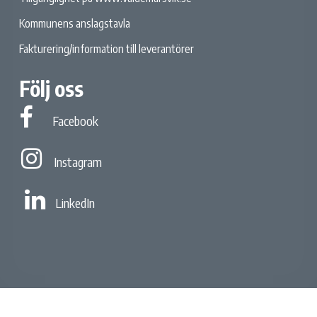
Kommunens anslagstavla
Fakturering/information till leverantörer
Följ oss
Facebook
Facebook
Instagram
Instagram
Linked In
LinkedIn