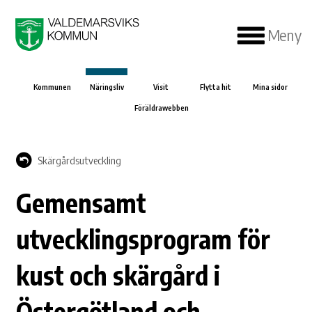
Meny
Kommunen
Näringsliv
Visit
Flytta hit
Mina sidor
Föräldrawebben
Skärgårdsutveckling
Gemensamt
utvecklingsprogram för
kust och skärgård i
Östergötland och