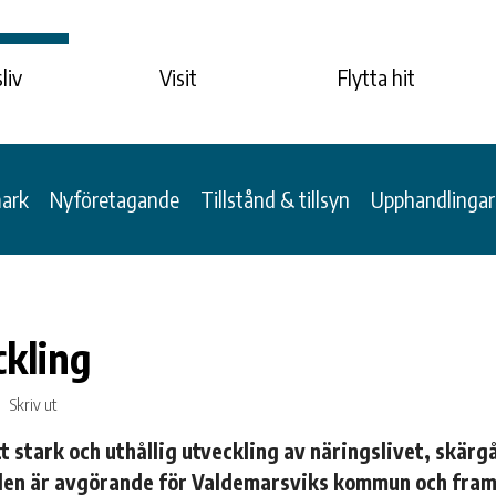
liv
Visit
Flytta hit
mark
Nyföretagande
Tillstånd & tillsyn
Upphandlingar
kling
Skriv ut
t stark och uthållig utveckling av näringslivet, skär
en är avgörande för Valdemarsviks kommun och fram