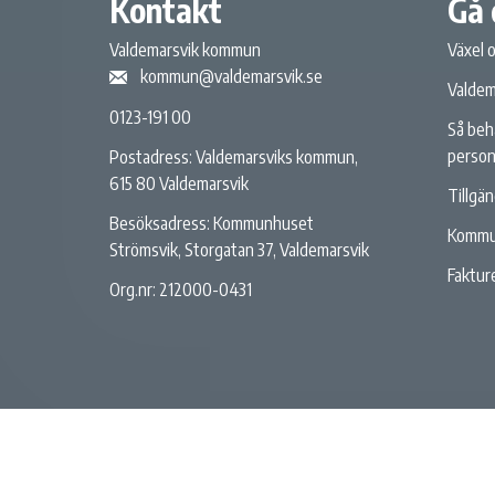
Kontakt
Gå 
Valdemarsvik kommun
Växel 
kommun@valdemarsvik.se
Valdem
0123-191 00
Så beh
person
Postadress: Valdemarsviks kommun,
615 80 Valdemarsvik
Tillgä
Besöksadress: Kommunhuset
Kommu
Strömsvik, Storgatan 37, Valdemarsvik
Fakture
Org.nr: 212000-0431