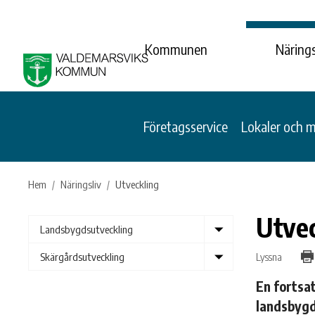
Kommunen
Närings
Företagsservice
Lokaler och 
Hem
Näringsliv
Utveckling
Utvec
Show
Landsbygdsutveckling
submenu
Show
Lyssna
Skärgårdsutveckling
submenu
En fortsat
landsbygd