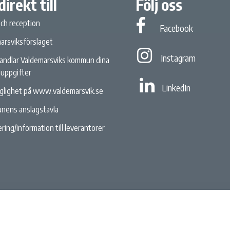
direkt till
Följ oss
och reception
Facebook
Facebook
arsviksförslaget
Instagram
Instagram
andlar Valdemarsviks kommun dina
uppgifter
Linked In
LinkedIn
nglighet på www.valdemarsvik.se
nens anslagstavla
ring/information till leverantörer