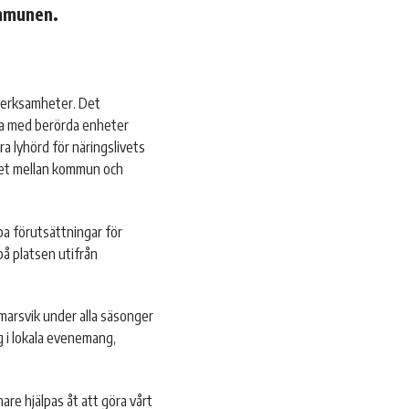
ommunen.
 verksamheter. Det
rdna med berörda enheter
a lyhörd för näringslivets
het mellan kommun och
pa förutsättningar för
på platsen utifrån
marsvik under alla säsonger
g i lokala evenemang,
re hjälpas åt att göra vårt