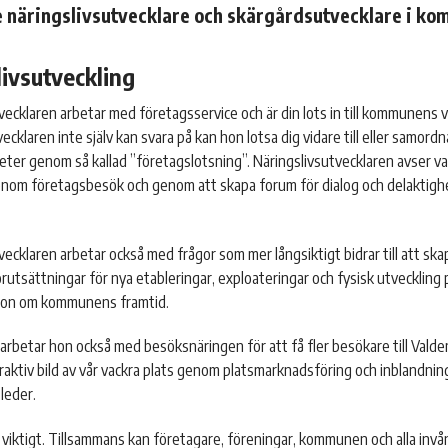
e näringslivsutvecklare och skärgårdsutvecklare i k
ivsutveckling
vecklaren arbetar med företagsservice och är din lots in till kommunens
vecklaren inte själv kan svara på kan hon lotsa dig vidare till eller samo
eter genom så kallad ”företagslotsning”. Näringslivsutvecklaren avser var
genom företagsbesök och genom att skapa forum för dialog och delaktig
vecklaren arbetar också med frågor som mer långsiktigt bidrar till att ska
förutsättningar för nya etableringar, exploateringar och fysisk utveckling 
ision om kommunens framtid.
arbetar hon också med besöksnäringen för att få fler besökare till Valde
raktiv bild av vår vackra plats genom platsmarknadsföring och inblandnin
 leder.
viktigt. Tillsammans kan företagare, föreningar, kommunen och alla invåna