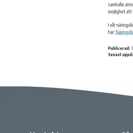
samhälle ännu
möjlighet att 
I vår näringsl
här:
Näringsli
Publicerad:
1
Senast uppd