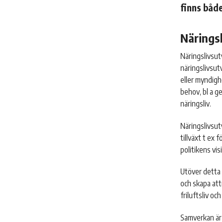
finns båd
Näringsl
Näringslivsut
näringslivsut
eller myndigh
behov, bl a 
näringsliv.
Näringslivsut
tillväxt t ex 
politikens v
Utöver detta 
och skapa att
friluftsliv och
Samverkan är 