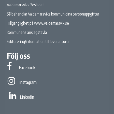
Valdemarsviksförslaget
Så behandlar Valdemarsviks kommun dina personuppgifter
Tillgänglighet på www.valdemarsvik.se
Kommunens anslagstavla
Fakturering/information till leverantörer
Följ oss
Facebook
Facebook
Instagram
Instagram
Linked In
LinkedIn