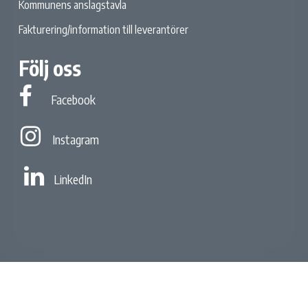
Kommunens anslagstavla
Fakturering/information till leverantörer
Följ oss
Facebook
Facebook
Instagram
Instagram
Linked In
LinkedIn