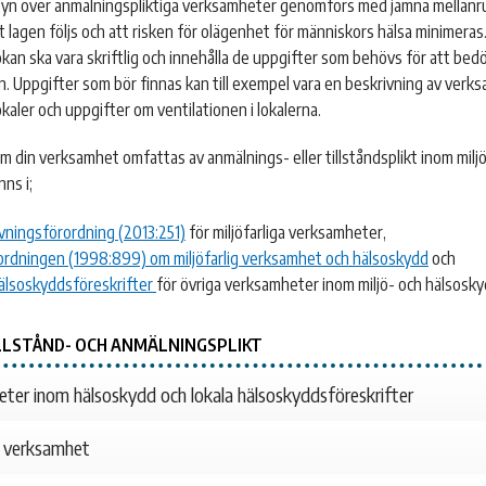
lsyn över anmälningspliktiga verksamheter genomförs med jämna mellanr
tt lagen följs och att risken för olägenhet för människors hälsa minimeras
an ska vara skriftlig och innehålla de uppgifter som behövs för att be
 Uppgifter som bör finnas kan till exempel vara en beskrivning av verk
okaler och uppgifter om ventilationen i lokalerna.
m din verksamhet omfattas av anmälnings- eller tillståndsplikt inom milj
ns i;
vningsförordning (2013:251)
för miljöfarliga verksamheter,
rordningen (1998:899)
om miljöfarlig verksamhet och hälsoskydd
och
hälsoskyddsföreskrifter
för övriga verksamheter inom miljö- och hälsosky
LLSTÅND- OCH ANMÄLNINGSPLIKT
ter inom hälsoskydd och lokala hälsoskyddsföreskrifter
ig verksamhet