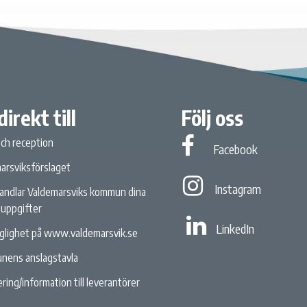
direkt till
Följ oss
och reception
Facebook
Facebook
arsviksförslaget
Instagram
Instagram
andlar Valdemarsviks kommun dina
uppgifter
Linked In
LinkedIn
nglighet på www.valdemarsvik.se
nens anslagstavla
ring/information till leverantörer