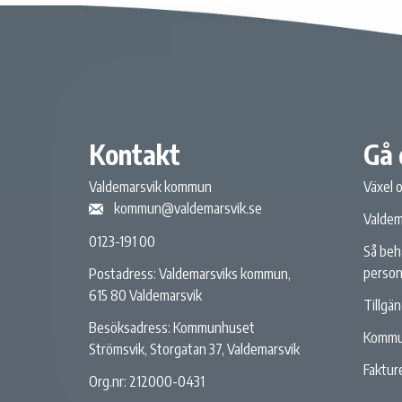
Kontakt
Gå 
Valdemarsvik kommun
Växel 
kommun@valdemarsvik.se
Valdem
0123-191 00
Så beh
person
Postadress: Valdemarsviks kommun,
615 80 Valdemarsvik
Tillgä
Besöksadress: Kommunhuset
Kommu
Strömsvik, Storgatan 37, Valdemarsvik
Fakture
Org.nr: 212000-0431