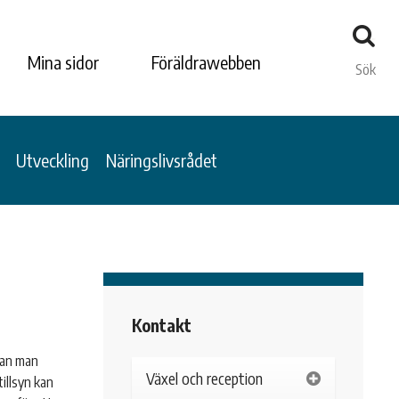
Mina sidor
Föräldrawebben
Sök
Utveckling
Näringslivsrådet
Kontakt
nan man
Växel och reception
illsyn kan