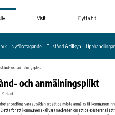
liv
Visit
Flytta hit
mark
Nyföretagande
Tillstånd & tillsyn
Upphandlingar
lstånd- och anmälningsplikt
tånd- och anmälningsplikt
Skriv ut
mheter bedöms vara av sådan art att de måste anmälas till kommunen in
 Detta för att kommunen skall vara medveten om att de existerar så att t