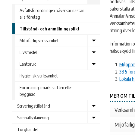
bedrivas. Til
submenu
säkerställa a
Avfallsförordningen påverkar nästan
Anmälan/ansök
alla företag
verksamheten.
Tillstånd- och anmälningsplikt
ritning över l
Show
Miljöfarlig verksamhet
Information o
submenu
hälsoskydd fin
Show
Livsmedel
submenu
Show
Lantbruk
Miljöprö
submenu
38 § fö
Hygienisk verksamhet
Lokala 
Förorening i mark, vatten eller
byggnad
MER OM TI
Show
Serveringstillstånd
Verksamhe
submenu
Show
Samhällsplanering
submenu
Miljöfarl
Torghandel