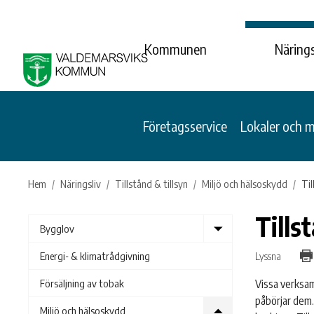
Kommunen
Närings
Företagsservice
Lokaler och 
Hem
Näringsliv
Tillstånd & tillsyn
Miljö och hälsoskydd
Til
Tills
Show
Bygglov
submenu
Lyssna
Energi- & klimatrådgivning
Vissa verksa
Försäljning av tobak
påbörjar dem.
Show
Miljö och hälsoskydd