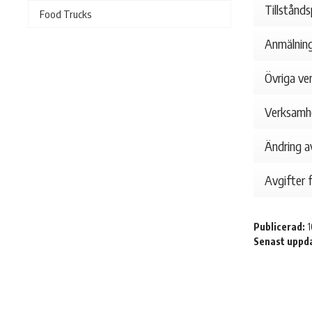
Tillstånd
Food Trucks
Anmälning
Övriga ve
Verksamh
Ändring a
Avgifter f
Publicerad:
1
Senast uppd