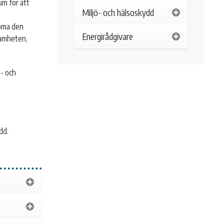
um för att
Miljö- och hälsoskydd
.
döma den
Energirådgivare
samheten,
ö- och
dd.