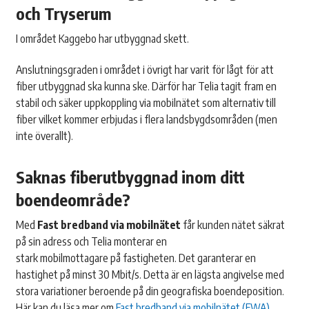
och Tryserum
I området Kaggebo har utbyggnad skett.
Anslutningsgraden i området i övrigt har varit för lågt för att
fiber utbyggnad ska kunna ske. Därför har Telia tagit fram en
stabil och säker uppkoppling via mobilnätet som alternativ till
fiber vilket kommer erbjudas i flera landsbygdsområden (men
inte överallt).
Saknas fiberutbyggnad inom ditt
boendeområde?
Med
Fast bredband via mobilnätet
får kunden nätet säkrat
på sin adress och Telia monterar en
stark mobilmottagare på fastigheten. Det garanterar en
hastighet på minst 30 Mbit/s. Detta är en lägsta angivelse med
stora variationer beroende på din geografiska boendeposition.
Här kan du läsa mer om
Fast bredband via mobilnätet (FWA)
.