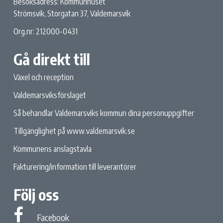
Besöksadress: Kommunhuset
Strömsvik, Storgatan 37, Valdemarsvik
Org.nr: 212000-0431
Gå direkt till
Växel och reception
Valdemarsviksförslaget
Så behandlar Valdemarsviks kommun dina personuppgifter
Tillgänglighet på www.valdemarsvik.se
Kommunens anslagstavla
Fakturering/information till leverantörer
Följ oss
Facebook