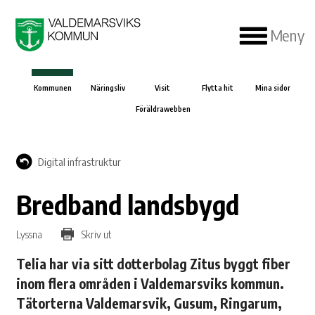
Meny
Kommunen
Näringsliv
Visit
Flytta hit
Mina sidor
Föräldrawebben
Digital infrastruktur
Bredband landsbygd
Lyssna
Skriv ut
Telia har via sitt dotterbolag Zitus byggt fiber
inom flera områden i Valdemarsviks kommun.
Tätorterna Valdemarsvik, Gusum, Ringarum,