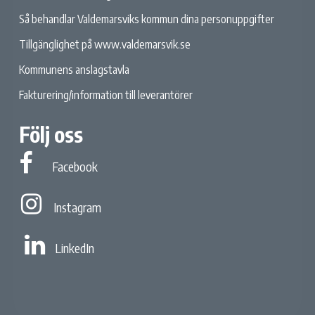
Så behandlar Valdemarsviks kommun dina personuppgifter
Tillgänglighet på www.valdemarsvik.se
Kommunens anslagstavla
Fakturering/information till leverantörer
Följ oss
Facebook
Facebook
Instagram
Instagram
Linked In
LinkedIn