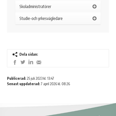
Skoladministratörer
Studie-och yrkesvägledare
Dela sidan:
Dela
Dela
Dela
Dela
på
på
på
med
LinkedIn
Twitter
Facebook
e-
Publicerad:
25 juli 2023 kl. 13:47
post
Senast uppdaterad:
7 april 2026 kl. 08:26