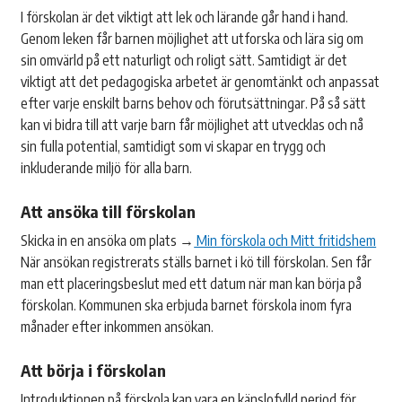
I förskolan är det viktigt att lek och lärande går hand i hand.
Genom leken får barnen möjlighet att utforska och lära sig om
sin omvärld på ett naturligt och roligt sätt. Samtidigt är det
viktigt att det pedagogiska arbetet är genomtänkt och anpassat
efter varje enskilt barns behov och förutsättningar. På så sätt
kan vi bidra till att varje barn får möjlighet att utvecklas och nå
sin fulla potential, samtidigt som vi skapar en trygg och
inkluderande miljö för alla barn.
Att ansöka till förskolan
Skicka in en ansöka om plats →
Min förskola och Mitt fritidshem
När ansökan registrerats ställs barnet i kö till förskolan. Sen får
man ett placeringsbeslut med ett datum när man kan börja på
förskolan. Kommunen ska erbjuda barnet förskola inom fyra
månader efter inkommen ansökan.
Att börja i förskolan
Introduktionen på förskola kan vara en känslofylld period för