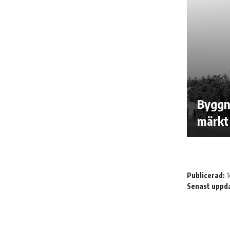
Byggn
märkt
Publicerad:
1
Senast uppd