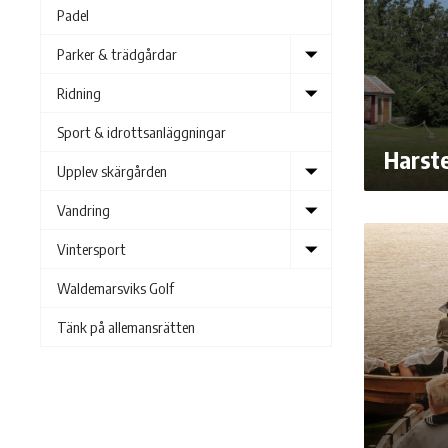
Padel
Show
Parker & trädgårdar
submenu
Show
Ridning
submenu
Sport & idrottsanläggningar
Harst
Show
Upplev skärgården
submenu
Show
Vandring
submenu
Show
Vintersport
submenu
Waldemarsviks Golf
Tänk på allemansrätten