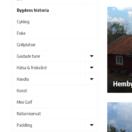
submenu
Bygdens historia
Cykling
Fiske
Grillplatser
Show
Guidade turer
submenu
Show
Hälsa & friskvård
submenu
Show
Handla
Hemby
submenu
Konst
Mini Golf
Naturreservat
Show
Paddling
submenu