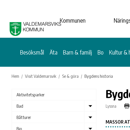
Kommunen
Närings
Besöksmål
Äta
Barn & familj
Bo
Kultur & 
Hem
Visit Valdemarsvik
Se & göra
Bygdens historia
Bygde
Aktivitetsparker
Show
Lyssna
Bad
submenu
Show
Båtturer
MASSOR AT
submenu
Show
Bio