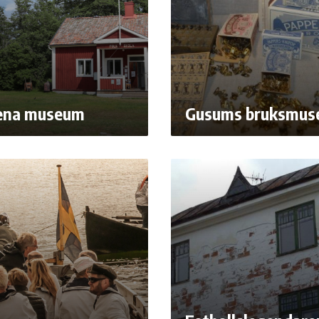
ena museum
Gusums bruksmu