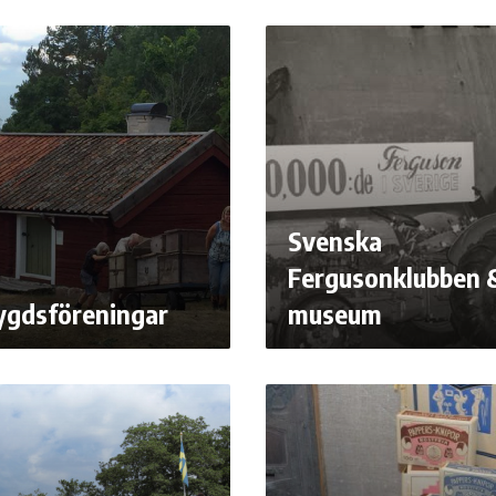
Svenska
Fergusonklubben 
gdsföreningar
museum