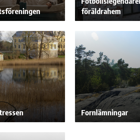
Fotbollslegendare
tsföreningen
föräldrahem
ntressen
Fornlämningar