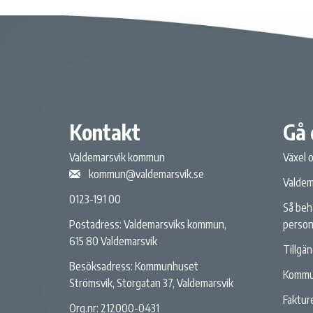
Kontakt
Gå 
Valdemarsvik kommun
Växel 
kommun@valdemarsvik.se
Valdem
0123-191 00
Så beh
person
Postadress: Valdemarsviks kommun,
615 80 Valdemarsvik
Tillgä
Besöksadress: Kommunhuset
Kommu
Strömsvik, Storgatan 37, Valdemarsvik
Fakture
Org.nr: 212000-0431