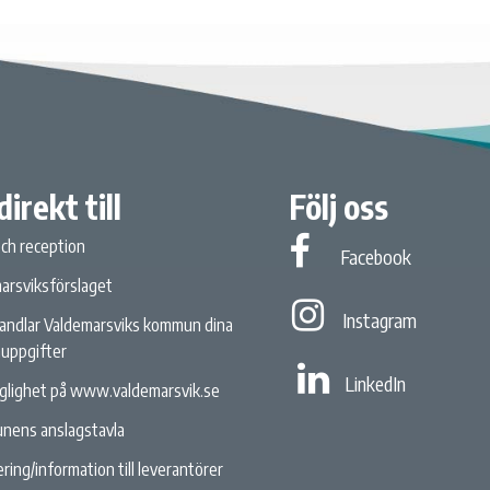
direkt till
Följ oss
och reception
Facebook
Facebook
arsviksförslaget
Instagram
Instagram
andlar Valdemarsviks kommun dina
uppgifter
Linked In
LinkedIn
nglighet på www.valdemarsvik.se
nens anslagstavla
ring/information till leverantörer