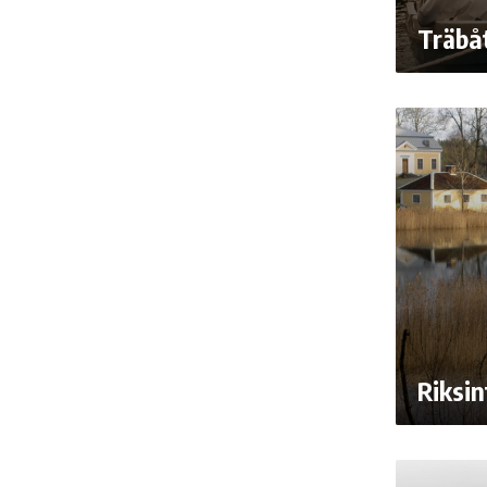
Träbå
Riksi