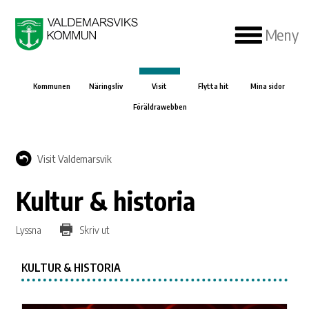
Meny
Kommunen
Näringsliv
Visit
Flytta hit
Mina sidor
Föräldrawebben
Visit Valdemarsvik
Kultur & historia
Lyssna
Skriv ut
KULTUR & HISTORIA