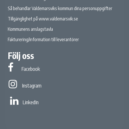
Så behandlar Valdemarsviks kommun dina personuppgifter
Tillgänglighet på www.valdemarsvik.se
Kommunens anslagstavla
Fakturering/information till leverantörer
Följ oss
Facebook
Facebook
Instagram
Instagram
Linked In
LinkedIn