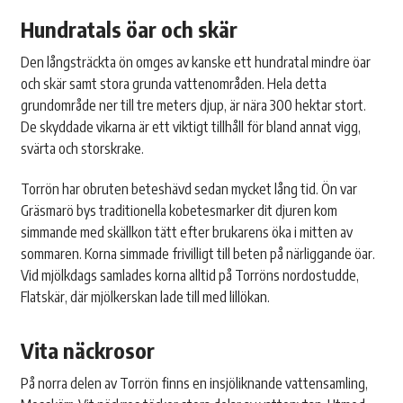
Hundratals öar och skär
Den långsträckta ön omges av kanske ett hundratal mindre öar
och skär samt stora grunda vattenområden. Hela detta
grundområde ner till tre meters djup, är nära 300 hektar stort.
De skyddade vikarna är ett viktigt tillhåll för bland annat vigg,
svärta och storskrake.
Torrön har obruten beteshävd sedan mycket lång tid. Ön var
Gräsmarö bys traditionella kobetesmarker dit djuren kom
simmande med skällkon tätt efter brukarens öka i mitten av
sommaren. Korna simmade frivilligt till beten på närliggande öar.
Vid mjölkdags samlades korna alltid på Torröns nordostudde,
Flatskär, där mjölkerskan lade till med lillökan.
Vita näckrosor
På norra delen av Torrön finns en insjöliknande vattensamling,