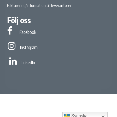
Fakturering/information till leverantörer
Följ oss
Facebook
Facebook
Instagram
Instagram
Linked In
LinkedIn
Svenska