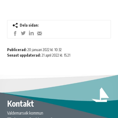
Dela sidan:
Dela
Dela
Dela
Dela
på
på
på
med
LinkedIn
Twitter
Facebook
e-
Publicerad:
20 januari 2022 kl. 10:32
post
Senast uppdaterad:
21 april 2022 kl. 15:21
Kontakt
Valdemarsvik kommun