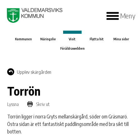
Meny
Kommunen
Näringsliv
Visit
Flytta hit
Mina sidor
Föräldrawebben
Upplev skärgården
Torrön
Lyssna
Skriv ut
Torrön ligger i norra Gryts mellanskärgård, söder om Gräsmarö.
Östra sidan är ett fantastiskt paddlingsområde med bra sikt till
botten.