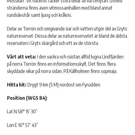
Mosskärr. Vit näckros täcker stora delar av vattenytan. Utmed
stränderna finns även vitmossamhällen med bland annat
rundsileshår samt ljung och kråkris.
Delar av Torrön och omgivande öar och vatten utgör del av Gryts
naturreservat. Dessa delar av naturreservatet är bland de äldsta
reservaten i Gryts skärgård och ett av de största.
Värt att veta:
I den vackra och nästan alltid lugna Lindfjärden
på norra Torrön finns en informationsskylt. Det finns flera
skyddade vikar på norra sidan. På Källholmen finns sopmaja.
Hitta hit:
Drygt 9 km (5 M) nordost om Fyrudden.
Position (WGS 84)
:
Lat N 58° 15’ 30”
Lon E 16° 57’ 43”