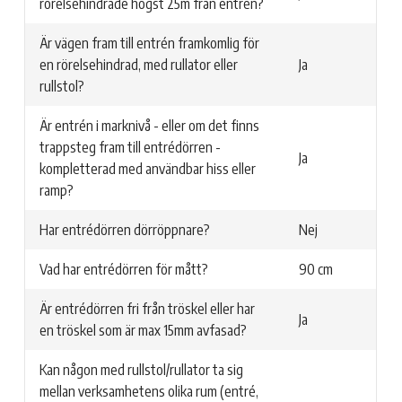
rörelsehindrade högst 25m från entrén?
Är vägen fram till entrén framkomlig för
en rörelsehindrad, med rullator eller
Ja
rullstol?
Är entrén i marknivå - eller om det finns
trappsteg fram till entrédörren -
Ja
kompletterad med användbar hiss eller
ramp?
Har entrédörren dörröppnare?
Nej
Vad har entrédörren för mått?
90 cm
Är entrédörren fri från tröskel eller har
Ja
en tröskel som är max 15mm avfasad?
Kan någon med rullstol/rullator ta sig
mellan verksamhetens olika rum (entré,