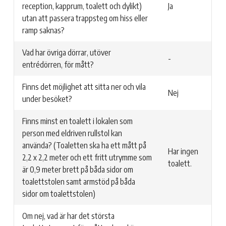
reception, kapprum, toalett och dylikt)
Ja
utan att passera trappsteg om hiss eller
ramp saknas?
Vad har övriga dörrar, utöver
-
entrédörren, för mått?
Finns det möjlighet att sitta ner och vila
Nej
under besöket?
Finns minst en toalett i lokalen som
person med eldriven rullstol kan
använda? (Toaletten ska ha ett mått på
Har ingen
2,2 x 2,2 meter och ett fritt utrymme som
toalett.
är 0,9 meter brett på båda sidor om
toalettstolen samt armstöd på båda
sidor om toalettstolen)
Om nej, vad är har det största