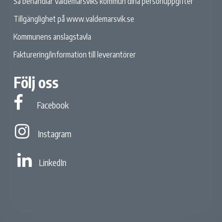
Så behandlar Valdemarsviks kommun dina personuppgifter
Tillgänglighet på www.valdemarsvik.se
Kommunens anslagstavla
Fakturering/information till leverantörer
Följ oss
Facebook
Facebook
Instagram
Instagram
Linked In
LinkedIn