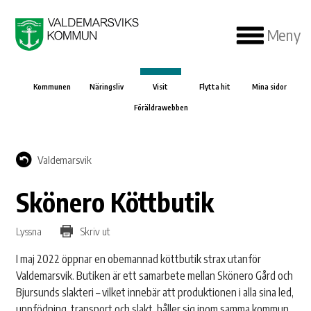
Meny
Kommunen
Näringsliv
Visit
Flytta hit
Mina sidor
Föräldrawebben
Valdemarsvik
Skönero Köttbutik
Lyssna
Skriv ut
I maj 2022 öppnar en obemannad köttbutik strax utanför
Valdemarsvik. Butiken är ett samarbete mellan Skönero Gård och
Bjursunds slakteri – vilket innebär att produktionen i alla sina led,
uppfödning, transport och slakt, håller sig inom samma kommun.