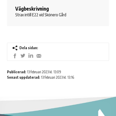
Vägbeskrivning
Strax intill E22 vid Skönero Gård
Dela sidan:
Dela
Dela
Dela
Dela
på
på
på
med
LinkedIn
Twitter
Facebook
e-
Publicerad:
13 februari 2023 kl. 13:09
post
Senast uppdaterad:
13 februari 2023 kl. 13:16