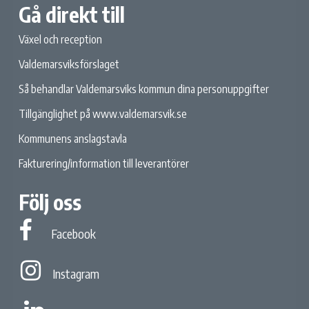
Gå direkt till
Växel och reception
Valdemarsviksförslaget
Så behandlar Valdemarsviks kommun dina personuppgifter
Tillgänglighet på www.valdemarsvik.se
Kommunens anslagstavla
Fakturering/information till leverantörer
Följ oss
Facebook
Facebook
Instagram
Instagram