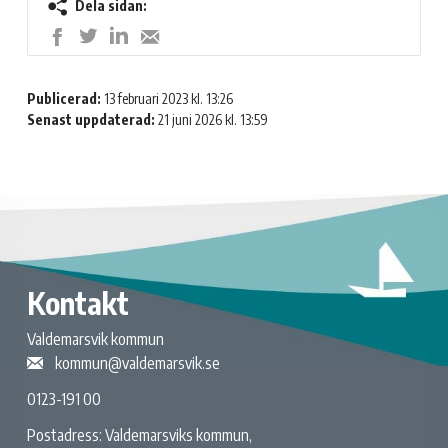
Dela sidan:
Dela
Dela
Dela
Dela
på
på
på
med
LinkedIn
Twitter
Facebook
e-
Publicerad:
13 februari 2023 kl. 13:26
post
Senast uppdaterad:
21 juni 2026 kl. 13:59
Kontakt
Valdemarsvik kommun
kommun@valdemarsvik.se
0123-191 00
Postadress: Valdemarsviks kommun,