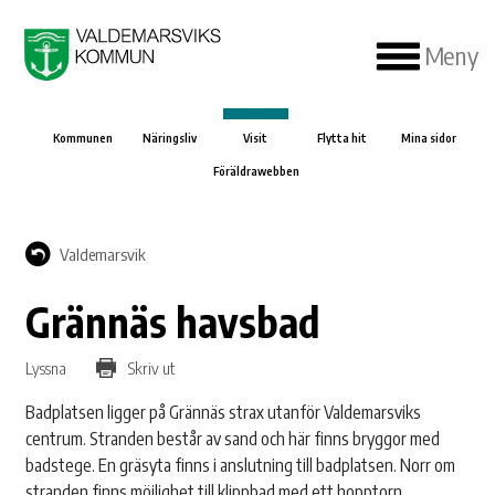
Meny
Kommunen
Näringsliv
Visit
Flytta hit
Mina sidor
Föräldrawebben
Valdemarsvik
Grännäs havsbad
Lyssna
Skriv ut
Badplatsen ligger på Grännäs strax utanför Valdemarsviks
centrum. Stranden består av sand och här finns bryggor med
badstege. En gräsyta finns i anslutning till badplatsen. Norr om
stranden finns möjlighet till klippbad med ett hopptorn.