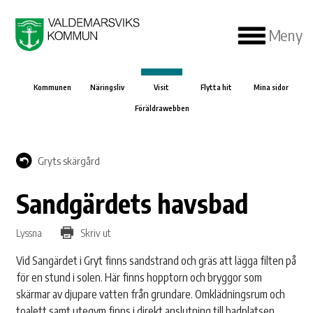
Meny
Kommunen
Näringsliv
Visit
Flytta hit
Mina sidor
Föräldrawebben
Gryts skärgård
Sandgärdets havsbad
Lyssna
Skriv ut
Vid Sangärdet i Gryt finns sandstrand och gräs att lägga filten på
för en stund i solen. Här finns hopptorn och bryggor som
skärmar av djupare vatten från grundare. Omklädningsrum och
toalett samt utegym finns i direkt anslutning till badplatsen.