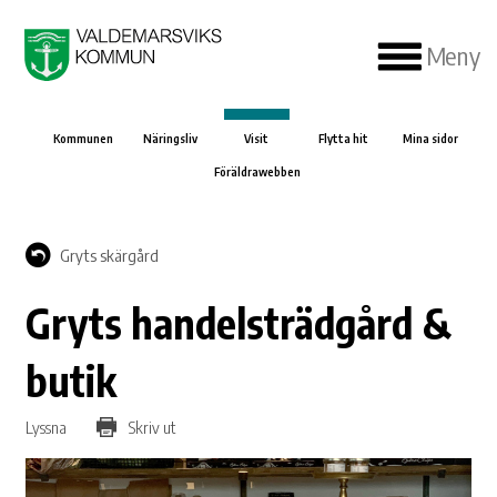
Meny
Kommunen
Näringsliv
Visit
Flytta hit
Mina sidor
Föräldrawebben
Gryts skärgård
Gryts handelsträdgård &
butik
Lyssna
Skriv ut