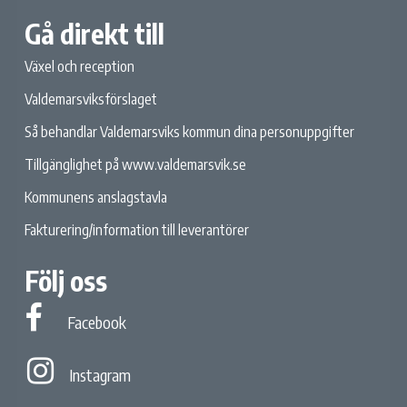
Gå direkt till
Växel och reception
Valdemarsviksförslaget
Så behandlar Valdemarsviks kommun dina personuppgifter
Tillgänglighet på www.valdemarsvik.se
Kommunens anslagstavla
Fakturering/information till leverantörer
Följ oss
Facebook
Facebook
Instagram
Instagram