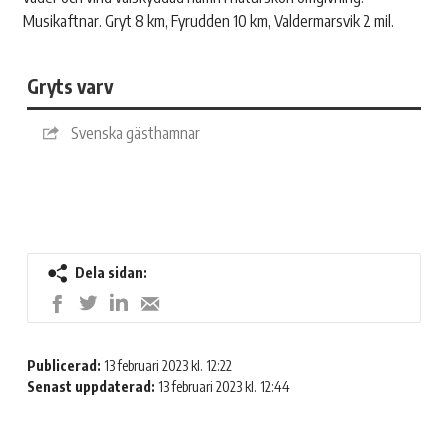
Musikaftnar. Gryt 8 km, Fyrudden 10 km, Valdermarsvik 2 mil.
Gryts varv
Svenska gästhamnar
Dela sidan:
Dela
Dela
Dela
Dela
på
på
på
med
LinkedIn
Twitter
Facebook
e-
Publicerad:
13 februari 2023 kl. 12:22
post
Senast uppdaterad:
13 februari 2023 kl. 12:44