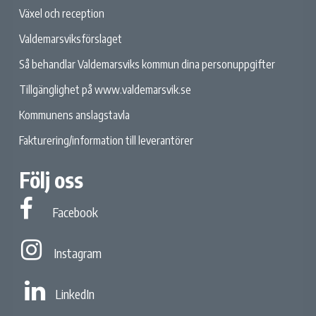
Växel och reception
Valdemarsviksförslaget
Så behandlar Valdemarsviks kommun dina personuppgifter
Tillgänglighet på www.valdemarsvik.se
Kommunens anslagstavla
Fakturering/information till leverantörer
Följ oss
Facebook
Facebook
Instagram
Instagram
Linked In
LinkedIn