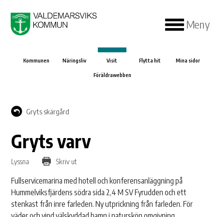
Meny
Kommunen
Näringsliv
Visit
Flytta hit
Mina sidor
Föräldrawebben
Gryts skärgård
Gryts varv
Lyssna
Skriv ut
Fullservicemarina med hotell och konferensanläggning på
Hummelviksfjärdens södra sida 2,4 M SV Fyrudden och ett
stenkast från inre farleden. Ny utprickning från farleden. För
väder och vind välskyddad hamn i naturskön omgivning.