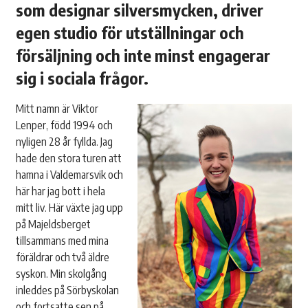
som designar silversmycken, driver
egen studio för utställningar och
försäljning och inte minst engagerar
sig i sociala frågor.
Mitt namn är Viktor
Lenper, född 1994 och
nyligen 28 år fyllda. Jag
hade den stora turen att
hamna i Valdemarsvik och
här har jag bott i hela
mitt liv. Här växte jag upp
på Majeldsberget
tillsammans med mina
föräldrar och två äldre
syskon. Min skolgång
inleddes på Sörbyskolan
och fortsatte sen på