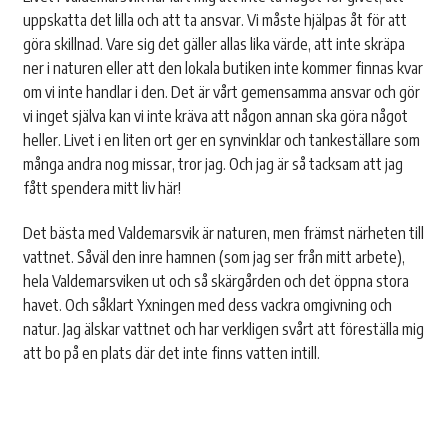
uppskatta det lilla och att ta ansvar. Vi måste hjälpas åt för att
göra skillnad. Vare sig det gäller allas lika värde, att inte skräpa
ner i naturen eller att den lokala butiken inte kommer finnas kvar
om vi inte handlar i den. Det är vårt gemensamma ansvar och gör
vi inget själva kan vi inte kräva att någon annan ska göra något
heller. Livet i en liten ort ger en synvinklar och tankeställare som
många andra nog missar, tror jag. Och jag är så tacksam att jag
fått spendera mitt liv här!
Det bästa med Valdemarsvik är naturen, men främst närheten till
vattnet. Såväl den inre hamnen (som jag ser från mitt arbete),
hela Valdemarsviken ut och så skärgården och det öppna stora
havet. Och såklart Yxningen med dess vackra omgivning och
natur. Jag älskar vattnet och har verkligen svårt att föreställa mig
att bo på en plats där det inte finns vatten intill.