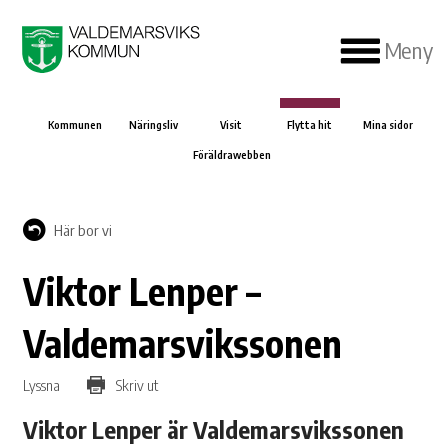
Meny
Kommunen
Näringsliv
Visit
Flytta hit
Mina sidor
Föräldrawebben
Här bor vi
Viktor Lenper –
Valdemarsvikssonen
Lyssna
Skriv ut
Viktor Lenper är Valdemarsvikssonen