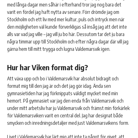
med långa dagar men såhär i efterhand tror jag nog bara det
varit en fördel jag haft nytta av senare. Förr drömde jag om
Stockholm och ett liv med mer kultur, puls och intryck men när
den möjligheten väl kunde förverkligas så insåg jag att det inte
alls var vad jag ville – jag vill ju bo här. Dessutom tar det ju bara
några timmar upp till Stockholm och efter några dagar där vill jag
gärna hem till mitt trygga och lugna Valdemarsvik igen.
Hur har Viken format dig?
Att växa upp och bo i Valdemarsvik har absolut bidragit och
format mig till den jag är och det jag gör idag. Ända sen
gymnasietiden har jag förknippats väldigt mycket med min
hemort. På gymnasiet var jag den enda från Valdemarsvik och
under mitt arbetsliv har ju Valdemarsvik och främst min förkärlek
för Valdemarsviken varit en central del. Jag har designat både
smycken och inredningsdetaljer med just Valdemarsvikens form.
Livet i Valdemarsvik har lärt mig att inte ta något för givet, att