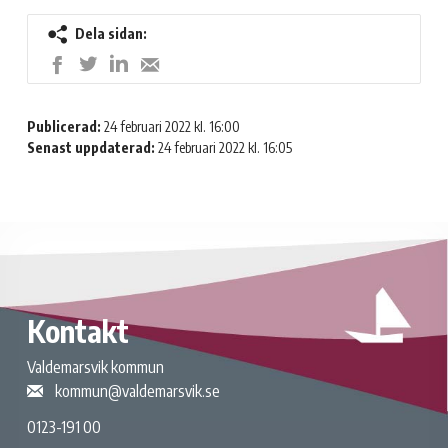
Dela sidan:
Dela
Dela
Dela
Dela
på
på
på
med
LinkedIn
Twitter
Facebook
e-
Publicerad:
24 februari 2022 kl. 16:00
post
Senast uppdaterad:
24 februari 2022 kl. 16:05
Kontakt
Valdemarsvik kommun
kommun@valdemarsvik.se
0123-191 00