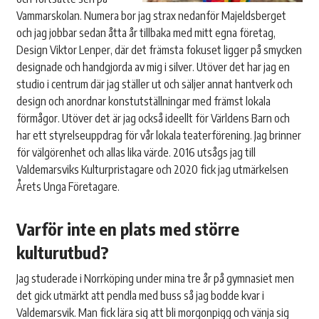
Vammarskolan. Numera bor jag strax nedanför Majeldsberget
och jag jobbar sedan åtta år tillbaka med mitt egna företag,
Design Viktor Lenper, där det främsta fokuset ligger på smycken
designade och handgjorda av mig i silver. Utöver det har jag en
studio i centrum där jag ställer ut och säljer annat hantverk och
design och anordnar konstutställningar med främst lokala
förmågor. Utöver det är jag också ideellt för Världens Barn och
har ett styrelseuppdrag för vår lokala teaterförening. Jag brinner
för välgörenhet och allas lika värde. 2016 utsågs jag till
Valdemarsviks Kulturpristagare och 2020 fick jag utmärkelsen
Årets Unga Företagare.
Varför inte en plats med större
kulturutbud?
Jag studerade i Norrköping under mina tre år på gymnasiet men
det gick utmärkt att pendla med buss så jag bodde kvar i
Valdemarsvik. Man fick lära sig att bli morgonpigg och vänja sig