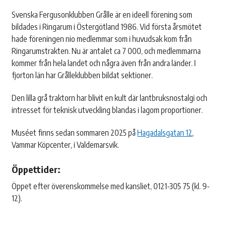
Svenska Fergusonklubben Grålle är en ideell förening som
bildades i Ringarum i Östergötland 1986. Vid första årsmötet
hade föreningen nio medlemmar som i huvudsak kom från
Ringarumstrakten. Nu är antalet ca 7 000, och medlemmarna
kommer från hela landet och några även från andra länder. I
fjorton län har Grålleklubben bildat sektioner.
Den lilla grå traktorn har blivit en kult där lantbruksnostalgi och
intresset för teknisk utveckling blandas i lagom proportioner.
Muséet finns sedan sommaren 2025 på
Hagadalsgatan 12
,
Vammar Köpcenter, i Valdemarsvik.
Öppettider:
Öppet efter överenskommelse med kansliet, 0121-305 75 (kl. 9-
12).