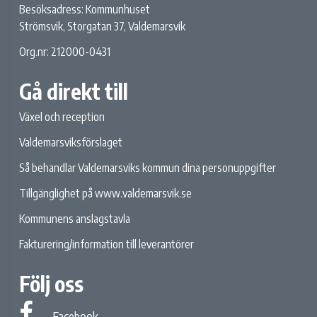
Besöksadress: Kommunhuset
Strömsvik, Storgatan 37, Valdemarsvik
Org.nr: 212000-0431
Gå direkt till
Växel och reception
Valdemarsviksförslaget
Så behandlar Valdemarsviks kommun dina personuppgifter
Tillgänglighet på www.valdemarsvik.se
Kommunens anslagstavla
Fakturering/information till leverantörer
Följ oss
Facebook