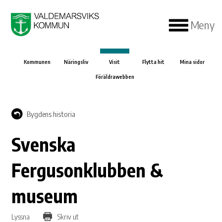
Meny
Kommunen
Näringsliv
Visit
Flytta hit
Mina sidor
Föräldrawebben
Bygdens historia
Svenska
Fergusonklubben &
museum
Lyssna
Skriv ut