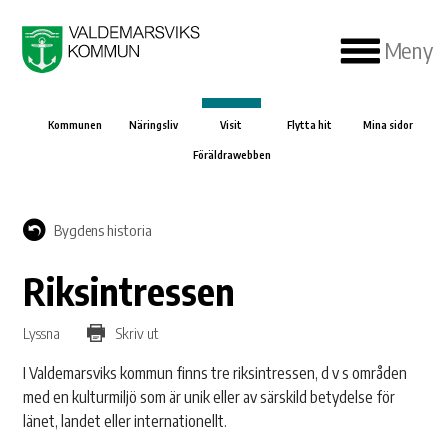
Meny
Kommunen
Näringsliv
Visit
Flytta hit
Mina sidor
Föräldrawebben
Bygdens historia
Riksintressen
Lyssna
Skriv ut
I Valdemarsviks kommun finns tre riksintressen, d v s områden
med en kulturmiljö som är unik eller av särskild betydelse för
länet, landet eller internationellt.