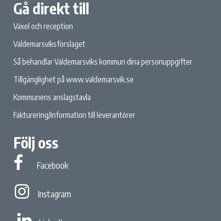
Gå direkt till
Växel och reception
Valdemarsviksförslaget
Så behandlar Valdemarsviks kommun dina personuppgifter
Tillgänglighet på www.valdemarsvik.se
Kommunens anslagstavla
Fakturering/information till leverantörer
Följ oss
Facebook
Facebook
Instagram
Instagram