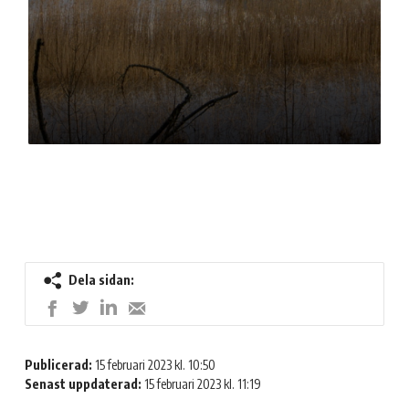
Dela sidan:
Dela
Dela
Dela
Dela
på
på
på
med
LinkedIn
Twitter
Facebook
e-
Publicerad:
15 februari 2023 kl. 10:50
post
Senast uppdaterad:
15 februari 2023 kl. 11:19