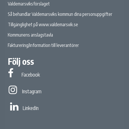
Valdemarsviksförslaget
Så behandlar Valdemarsviks kommun dina personuppgifter
Tillgänglighet på www.valdemarsvik.se
Kommunens anslagstavla
Fakturering/information till leverantörer
Följ oss
Facebook
Facebook
Instagram
Instagram
Linked In
LinkedIn