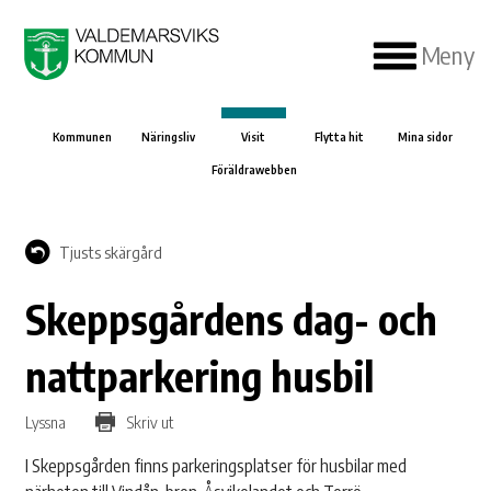
Meny
Kommunen
Näringsliv
Visit
Flytta hit
Mina sidor
Föräldrawebben
Tjusts skärgård
Skeppsgårdens dag- och
nattparkering husbil
Lyssna
Skriv ut
I Skeppsgården finns parkeringsplatser för husbilar med