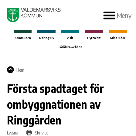
Meny
Kommunen
Näringsliv
Visit
Flytta hit
Mina sidor
Föräldrawebben
Hem
Första spadtaget för
ombyggnationen av
Ringgården
Lyssna
Skriv ut