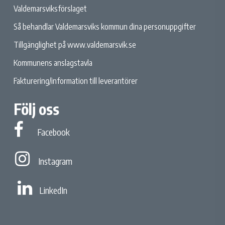
Valdemarsviksförslaget
Så behandlar Valdemarsviks kommun dina personuppgifter
Tillgänglighet på www.valdemarsvik.se
Kommunens anslagstavla
Fakturering/information till leverantörer
Följ oss
Facebook
Facebook
Instagram
Instagram
Linked In
LinkedIn