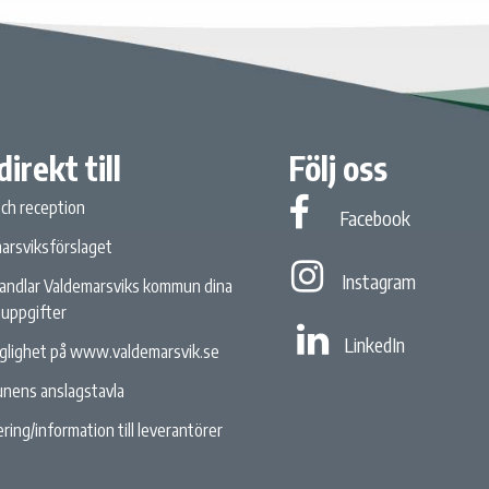
direkt till
Följ oss
och reception
Facebook
Facebook
arsviksförslaget
Instagram
Instagram
andlar Valdemarsviks kommun dina
uppgifter
Linked In
LinkedIn
nglighet på www.valdemarsvik.se
nens anslagstavla
ring/information till leverantörer