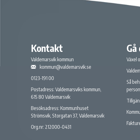
Kontakt
Gå 
Valdemarsvik kommun
Växel 
kommun@valdemarsvik.se
Valdem
0123-191 00
Så beh
person
Postadress: Valdemarsviks kommun,
615 80 Valdemarsvik
Tillgä
Besöksadress: Kommunhuset
Kommu
Strömsvik, Storgatan 37, Valdemarsvik
Fakture
Org.nr: 212000-0431