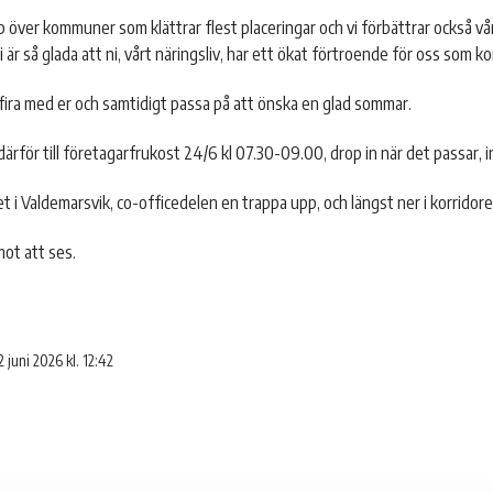
p över kommuner som klättrar flest placeringar och vi förbättrar också vår 
i är så glada att ni, vårt näringsliv, har ett ökat förtroende för oss som 
vi fira med er och samtidigt passa på att önska en glad sommar.
därför till företagarfrukost 24/6 kl 07.30-09.00, drop in när det passar,
t i Valdemarsvik, co-officedelen en trappa upp, och längst ner i korridore
mot att ses.
2 juni 2026 kl. 12:42