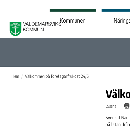
Kommunen
Närings
Hem
Välkommen på företagarfrukost 24/6
Välk
Lyssna
Svenskt Närin
på listan, från