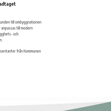
adtaget
runden till ombyggnationen
anpassas till modern
ygghets- och
n.
presentanter från Kommunen