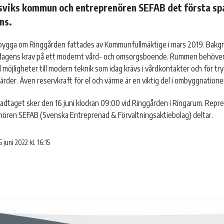
viks kommun och entreprenören SEFAB det första sp
ns.
 bygga om Ringgården fattades av Kommunfullmäktige i mars 2019. Bakg
 dagens krav på ett modernt vård- och omsorgsboende. Rummen behöver 
möjligheter till modern teknik som idag krävs i vårdkontakter och för tr
rder. Även reservkraft för el och värme är en viktig del i ombyggnatione
padtaget sker den 16 juni klockan 09:00 vid Ringgården i Ringarum. Re
nören SEFAB (Svenska Entreprenad & Förvaltningsaktiebolag) deltar.
5 juni 2022 kl. 16:15