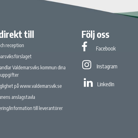
direkt till
Följ oss
och reception
Facebook
Facebook
arsviksförslaget
Instagram
Instagram
andlar Valdemarsviks kommun dina
uppgifter
Linked In
LinkedIn
nglighet på www.valdemarsvik.se
nens anslagstavla
ring/information till leverantörer