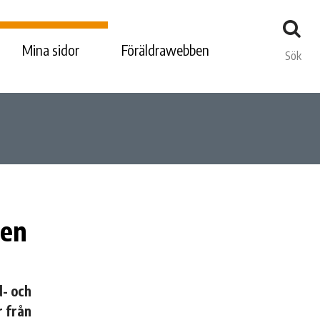
Mina sidor
Föräldrawebben
Sök
den
d- och
 från