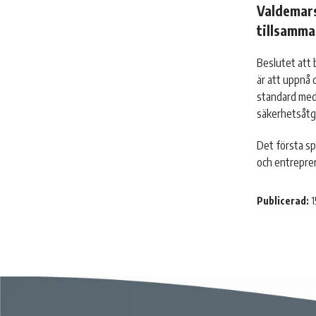
Valdemars
tillsamma
Beslutet att
är att uppnå
standard med 
säkerhetsåtgä
Det första s
och entrepre
Publicerad:
1