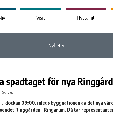
liv
Visit
Flytta hit
Nyheter
a spadtaget för nya Ringgår
Skriv ut
ni, klockan 09:00, inleds byggnationen av det nya vår
endet Ringgården i Ringarum. Då tar representanter