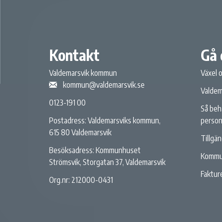
Kontakt
Gå 
Valdemarsvik kommun
Växel 
kommun@valdemarsvik.se
Valdem
0123-191 00
Så beh
person
Postadress: Valdemarsviks kommun,
615 80 Valdemarsvik
Tillgä
Besöksadress: Kommunhuset
Kommu
Strömsvik, Storgatan 37, Valdemarsvik
Fakture
Org.nr: 212000-0431