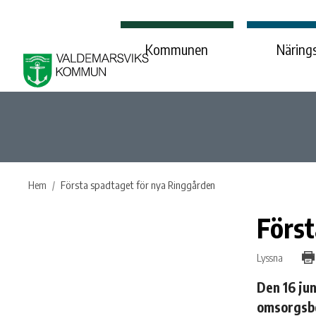
Kommunen
Närings
Hem
Första spadtaget för nya Ringgården
Först
Lyssna
Den 16 ju
omsorgsbo