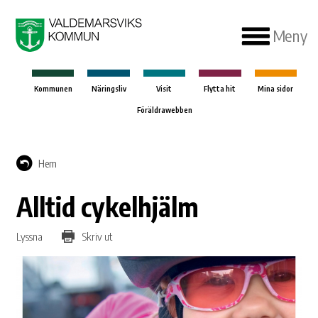
Meny
Kommunen
Näringsliv
Visit
Flytta hit
Mina sidor
Föräldrawebben
Hem
Alltid cykelhjälm
Lyssna
Skriv ut