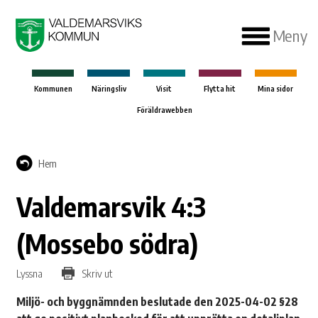
Meny
Kommunen
Näringsliv
Visit
Flytta hit
Mina sidor
Föräldrawebben
Hem
Valdemarsvik 4:3
(Mossebo södra)
Lyssna
Skriv ut
Miljö- och byggnämnden beslutade den 2025-04-02 §28