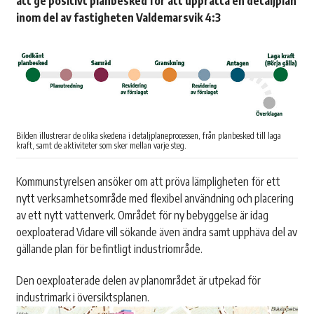
att ge positivt planbesked för att upprätta en detaljplan
inom del av fastigheten Valdemarsvik 4:3
Bilden illustrerar de olika skedena i detaljplaneprocessen, från planbesked till laga
kraft, samt de aktiviteter som sker mellan varje steg.
Kommunstyrelsen ansöker om att pröva lämpligheten för ett
nytt verksamhetsområde med flexibel användning och placering
av ett nytt vattenverk. Området för ny bebyggelse är idag
oexploaterad Vidare vill sökande även ändra samt upphäva del av
gällande plan för befintligt industriområde.
Den oexploaterade delen av planområdet är utpekad för
industrimark i översiktsplanen.