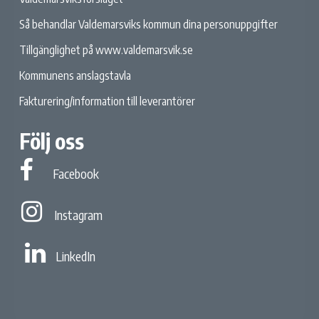
Så behandlar Valdemarsviks kommun dina personuppgifter
Tillgänglighet på www.valdemarsvik.se
Kommunens anslagstavla
Fakturering/information till leverantörer
Följ oss
Facebook
Facebook
Instagram
Instagram
Linked In
LinkedIn