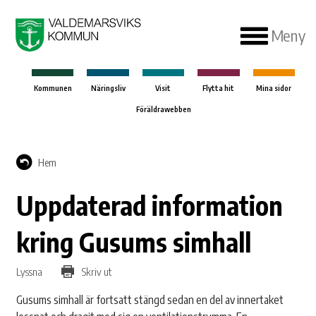
Meny
Kommunen
Näringsliv
Visit
Flytta hit
Mina sidor
Föräldrawebben
Hem
Uppdaterad information
kring Gusums simhall
Lyssna
Skriv ut
Gusums simhall är fortsatt stängd sedan en del av innertaket