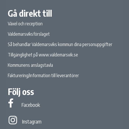
Gå direkt till
Växel och reception
Valdemarsviksförslaget
Så behandlar Valdemarsviks kommun dina personuppgifter
Tillgänglighet på www.valdemarsvik.se
Kommunens anslagstavla
Fakturering/information till leverantörer
Följ oss
Facebook
Facebook
Instagram
Instagram