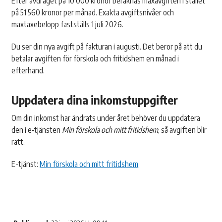
Efter avdraget på 10 000 kronor beräknas maxavgiften i stället
på 51 560 kronor per månad. Exakta avgiftsnivåer och
maxtaxebelopp fastställs 1 juli 2026.
Du ser din nya avgift på fakturan i augusti. Det beror på att du
betalar avgiften för förskola och fritidshem en månad i
efterhand.
Uppdatera dina inkomstuppgifter
Om din inkomst har ändrats under året behöver du uppdatera
den i e‑tjänsten
Min förskola och mitt fritidshem
, så avgiften blir
rätt.
E-tjänst:
Min förskola och mitt fritidshem