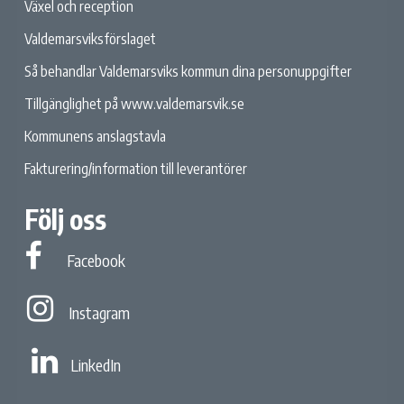
Växel och reception
Valdemarsviksförslaget
Så behandlar Valdemarsviks kommun dina personuppgifter
Tillgänglighet på www.valdemarsvik.se
Kommunens anslagstavla
Fakturering/information till leverantörer
Följ oss
Facebook
Facebook
Instagram
Instagram
Linked In
LinkedIn