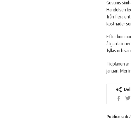
Gusums simhal
Händelsen led
från flera ent
kostnader som
Efter kommun
åtgärda inner
fyllas och vä
Tidplanen är 
januari. Mer 
Del
Dela
på
Faceb
Publicerad:
2