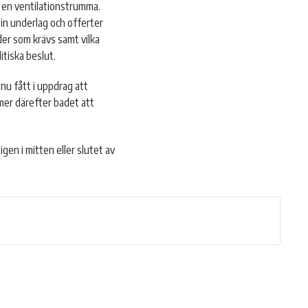
g en ventilationstrumma.
in underlag och offerter
rder som krävs samt vilka
itiska beslut.
u fått i uppdrag att
mmer därefter badet att
gen i mitten eller slutet av