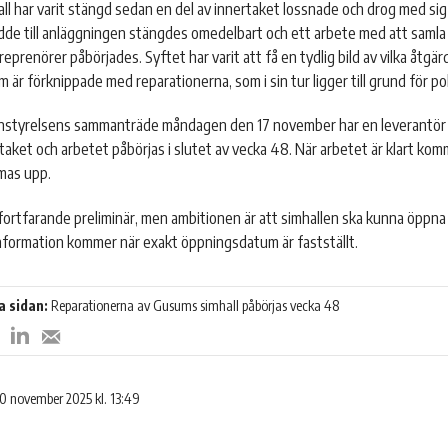
l har varit stängd sedan en del av innertaket lossnade och drog med si
de till anläggningen stängdes omedelbart och ett arbete med att samla 
reprenörer påbörjades. Syftet har varit att få en tydlig bild av vilka åtgä
 är förknippade med reparationerna, som i sin tur ligger till grund för pol
styrelsens sammanträde måndagen den 17 november har en leverantör n
taket och arbetet påbörjas i slutet av vecka 48. När arbetet är klart ko
rmas upp.
fortfarande preliminär, men ambitionen är att simhallen ska kunna öppna i
information kommer när exakt öppningsdatum är fastställt.
a sidan:
Reparationerna av Gusums simhall påbörjas vecka 48
Dela
Dela
Dela
på
på
med
LinkedIn
Twitter
ook
e-
0 november 2025 kl. 13:49
post