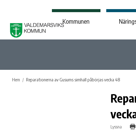
Kommunen
Närings
Hem
Reparationerna av Gusums simhall påbörjas vecka 48
Repar
veck
Lyssna