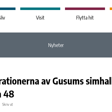
liv
Visit
Flytta hit
Nyheter
ationerna av Gusums simhall
a 48
Skriv ut