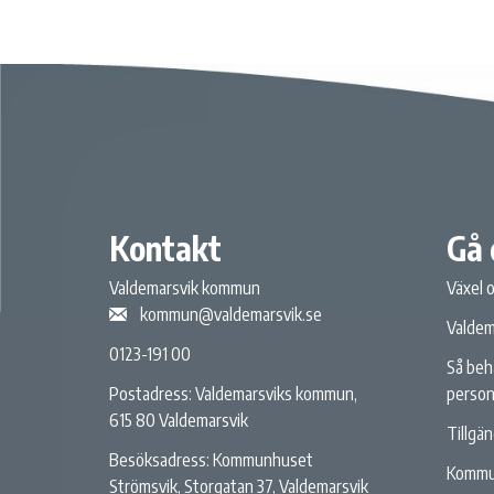
Kontakt
Gå 
Valdemarsvik kommun
Växel 
kommun@valdemarsvik.se
Valdem
0123-191 00
Så beh
person
Postadress: Valdemarsviks kommun,
615 80 Valdemarsvik
Tillgä
Besöksadress: Kommunhuset
Kommu
Strömsvik, Storgatan 37, Valdemarsvik