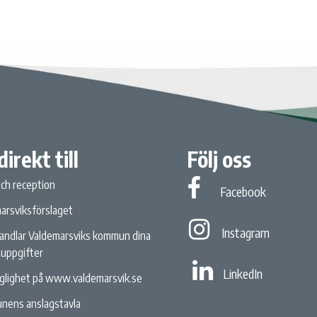
direkt till
Följ oss
och reception
Facebook
Facebook
arsviksförslaget
Instagram
Instagram
andlar Valdemarsviks kommun dina
uppgifter
Linked In
LinkedIn
nglighet på www.valdemarsvik.se
nens anslagstavla