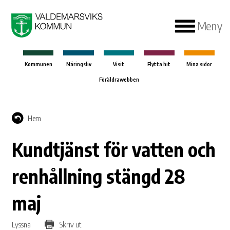
Meny
Kommunen
Näringsliv
Visit
Flytta hit
Mina sidor
Föräldrawebben
Hem
Kundtjänst för vatten och
renhållning stängd 28
maj
Lyssna
Skriv ut