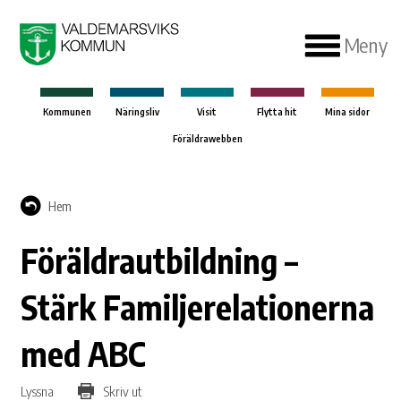
Meny
Kommunen
Näringsliv
Visit
Flytta hit
Mina sidor
Föräldrawebben
Hem
Föräldrautbildning –
Stärk Familjerelationerna
med ABC
Lyssna
Skriv ut